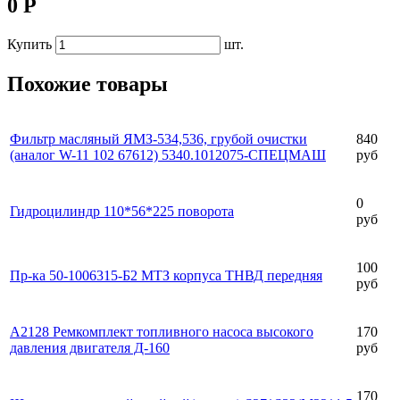
0 Р
Купить
шт.
Похожие товары
Фильтр масляный ЯМЗ-534,536, грубой очистки
840
(аналог W-11 102 67612) 5340.1012075-СПЕЦМАШ
руб
0
Гидроцилиндр 110*56*225 поворота
руб
100
Пр-ка 50-1006315-Б2 МТЗ корпуса ТНВД передняя
руб
А2128 Ремкомплект топливного насоса высокого
170
давления двигателя Д-160
руб
170