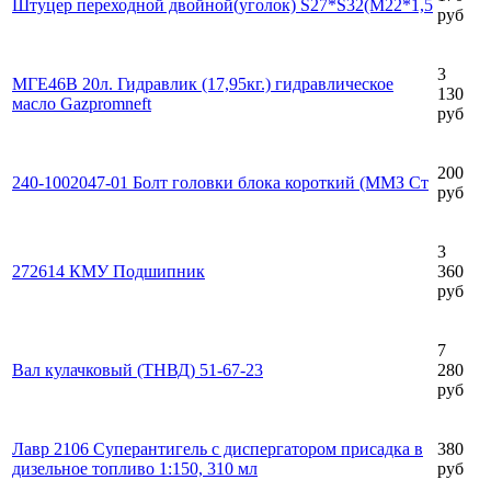
Штуцер переходной двойной(уголок) S27*S32(М22*1,5
руб
3
МГЕ46В 20л. Гидравлик (17,95кг.) гидравлическое
130
масло Gazpromneft
руб
200
240-1002047-01 Болт головки блока короткий (ММЗ Ст
руб
3
272614 КМУ Подшипник
360
руб
7
Вал кулачковый (ТНВД) 51-67-23
280
руб
Лавр 2106 Суперантигель с диспергатором присадка в
380
дизельное топливо 1:150, 310 мл
руб