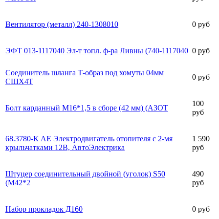
Вентилятор (металл) 240-1308010
0 руб
ЭФТ 013-1117040 Эл-т топл. ф-ра Ливны (740-1117040
0 руб
Соединитель шланга Т-образ под хомуты 04мм
0 руб
СШХ4Т
100
Болт карданный М16*1,5 в сборе (42 мм) (АЗОТ
руб
68.3780-К АЕ Электродвигатель отопителя с 2-мя
1 590
крыльчатками 12В, АвтоЭлектрика
руб
Штуцер соединительный двойной (уголок) S50
490
(М42*2
руб
Набор прокладок Д160
0 руб