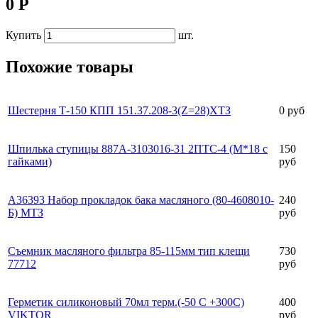
0 Р
Купить
шт.
Похожие товары
Шестерня Т-150 КПП 151.37.208-3(Z=28)ХТЗ
0 руб
Шпилька ступицы 887А-3103016-31 2ПТС-4 (М*18 с
150
гайками)
руб
А36393 Набор прокладок бака масляного (80-4608010-
240
Б) МТЗ
руб
Съемник масляного фильтра 85-115мм тип клещи
730
77712
руб
Герметик силиконовый 70мл терм.(-50 С +300С)
400
VIKTOR
руб