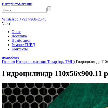
Интернет-магазин
WhatsApp +7937-968-85-45
Viber
О нас
Доставка
Прайс-лист
Ремонт ТНВД
Контакты
подробнее
Главная
Интернет-магазин
Товар (пр. ТМЦ)
Гидроцилиндр 110х
Гидроцилиндр 110х56х900.11 