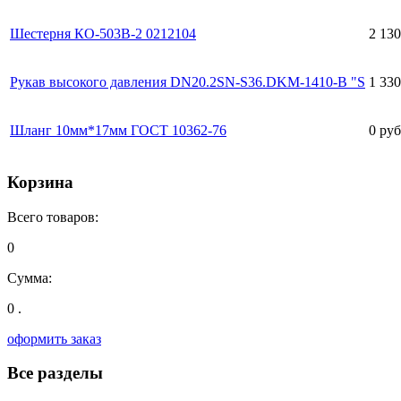
Шестерня КО-503В-2 0212104
2 130
Рукав высокого давления DN20.2SN-S36.DKM-1410-B "S
1 330
Шланг 10мм*17мм ГОСТ 10362-76
0 руб
Корзина
Всего товаров:
0
Сумма:
0 .
оформить заказ
Все разделы