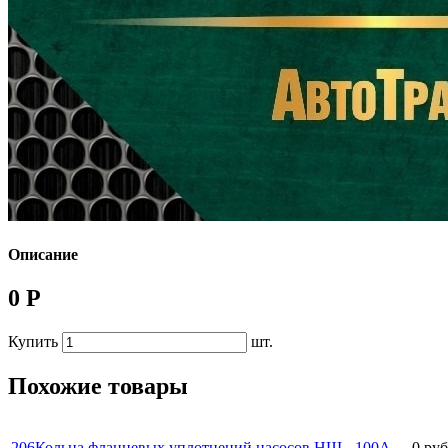
Описание
0 Р
Купить
шт.
Похожие товары
206Кольца фланцевых уплотнений насосов НШ - 100А
0 руб