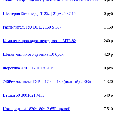
Шестерня (5и6 перед.Т-25,Д-21)А25.37.154
0 руб
Распылитель RU DLLA 150 S 187
1 150
Комплект прокладок перед, моста МТЗ-82
240 
Шланг масляного датчика 1,0 брон
420 
Форсунка 470.1112010 АЗПИ
0 руб
746Ремкомплект ГУР Т-170, Т-130 (полный) 2003л
1 320
Втулка 50-3001021 МТЗ
540 
Нож средний 1820*180*12 65Г прямой
7 510