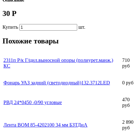
30 Р
Купить
шт.
Похожие товары
2311п Р/к Г/цил.выносной опоры (полиурет.манж.)
710
КС
руб
Фонарь УАЗ задний (светодиодный)132.3712LED
0 руб
470
РВД 24*0450 -0/90 угловые
руб
2 890
Лента ВОМ 85-4202100 34 мм БЗТДиА
руб