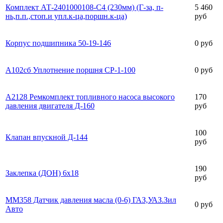
Комплект АТ-2401000108-С4 (230мм) (Г-за, п-
5 460
нь,п.п.,стоп.и упл.к-ца,поршн.к-ца)
руб
Корпус подшипника 50-19-146
0 руб
А102сб Уплотнение поршня СР-1-100
0 руб
А2128 Ремкомплект топливного насоса высокого
170
давления двигателя Д-160
руб
100
Клапан впускной Д-144
руб
190
Заклепка (ДОН) 6х18
руб
ММ358 Датчик давления масла (0-6) ГАЗ,УАЗ.Зил
0 руб
Авто