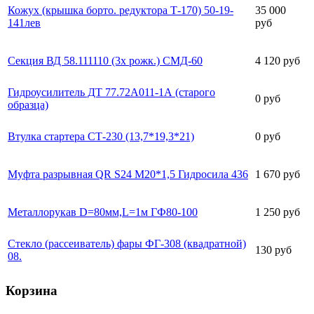
Кожух (крышка борто. редуктора Т-170) 50-19-
35 000
141лев
руб
Секция ВД 58.111110 (3х рожк.) СМД-60
4 120 руб
Гидроусилитель ДТ 77.72А011-1А (старого
0 руб
образца)
Втулка стартера СТ-230 (13,7*19,3*21)
0 руб
Муфта разрывная QR S24 М20*1,5 Гидросила 436
1 670 руб
Металлорукав D=80мм,L=1м ГФ80-100
1 250 руб
Стекло (рассеиватель) фары ФГ-308 (квадратной)
130 руб
08.
Корзина