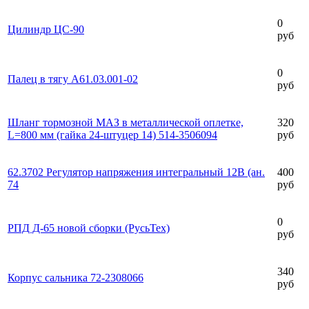
0
Цилиндр ЦС-90
руб
0
Палец в тягу А61.03.001-02
руб
Шланг тормозной МАЗ в металлической оплетке,
320
L=800 мм (гайка 24-штуцер 14) 514-3506094
руб
62.3702 Регулятор напряжения интегральный 12В (ан.
400
74
руб
0
РПД Д-65 новой сборки (РусьТех)
руб
340
Корпус сальника 72-2308066
руб