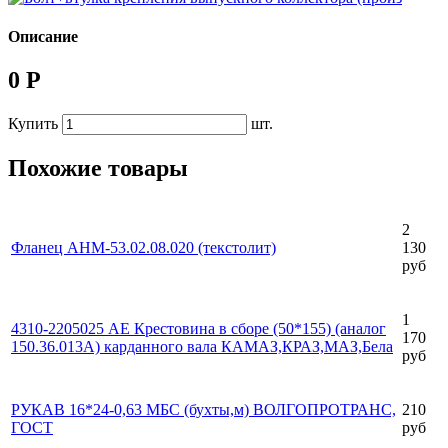
Описание
0 Р
Купить
шт.
Похожие товары
2
Фланец АНМ-53.02.08.020 (текстолит)
130
руб
1
4310-2205025 АЕ Крестовина в сборе (50*155) (аналог
170
150.36.013А) карданного вала КАМАЗ,КРАЗ,МАЗ,Бела
руб
РУКАВ 16*24-0,63 МБС (бухты,м) ВОЛГОПРОТРАНС,
210
ГОСТ
руб