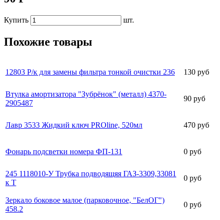
Купить
шт.
Похожие товары
12803 Р/к для замены фильтра тонкой очистки 236
130 руб
Втулка амортизатора "Зубрёнок" (металл) 4370-
90 руб
2905487
Лавр 3533 Жидкий ключ PROline, 520мл
470 руб
Фонарь подсветки номера ФП-131
0 руб
245 1118010-У Трубка подводящяя ГАЗ-3309,33081
0 руб
к Т
Зеркало боковое малое (парковочное, "БелОГ")
0 руб
458.2